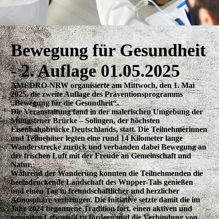
Bewegung für Gesundheit
- 2. Auflage 01.05.2025
AMEDRO-NRW organisierte am Mittwoch, den 1. Mai
2025, die zweite Auflage des Präventionsprogramms
„Bewegung für die Gesundheit“.
Die Veranstaltung fand in der malerischen Umgebung der
Müngstener Brücke – Solingen, der höchsten
Eisenbahnbrücke Deutschlands, statt. Die Teilnehmerinnen
und Teilnehmer legten eine rund 14 Kilometer lange
Wanderstrecke zurück und verbanden dabei Bewegung an
der frischen Luft mit der Freude an Gemeinschaft und
Natur.
Während der Wanderung konnten die Teilnehmenden die
beeindruckende Landschaft des Wupper-Tals genießen
und einen Tag in freundschaftlicher und herzlicher
Atmosphäre verbringen. Die Initiative setzte damit die im
Jahr 2024 begonnene Tradition fort, einen aktiven und
gesunden Lebensstil zu fördern und die Verbindung von