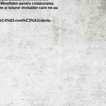
n-Westfalen pentru colaborarea
 și tuturor invitaților care ne-au
sc%C4%83-rom%C3%A2nilor/a-