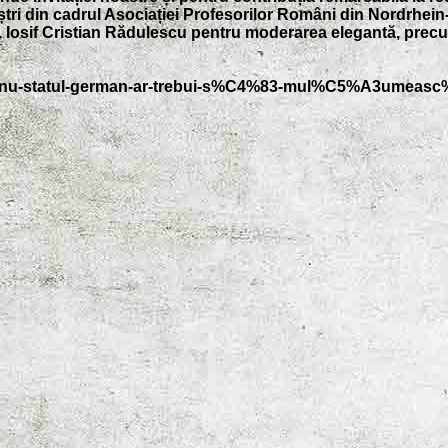
ri din cadrul Asociației Profesorilor Români din Nordrhei
r. Iosif Cristian Rădulescu pentru moderarea elegantă, precum
roianu-statul-german-ar-trebui-s%C4%83-mul%C5%A3umea