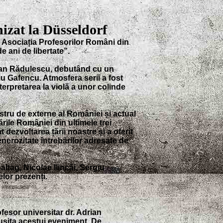
izat la Düsseldor
f
 Asociația Profesorilor Români din
 ani de libertate”.
stian Rădulescu, debutând cu un
iu Gafencu. Atmosfera serii a fost
erpretarea la violă a unor colinde
stru de externe al României și actual
rile României din ultimele trei
dezvoltarea țării noastre și a oferit
enerozitate întrebărilor adresate de
altag, Nicolae Ilincăi, Sergiu
elor prezenți.
esor universitar dr. Adrian
eușita acestui eveniment. De