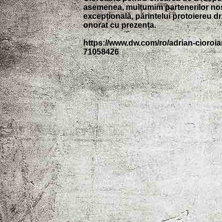
asemenea, mulțumim partenerilor noșt
excepțională, părintelui protoiereu d
onorat cu prezența.
https://www.dw.com/ro/adrian-cio
71058426