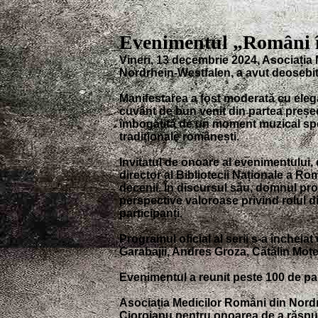
Evenimentul „Români în
Vineri, 13 decembrie 2024, Asociația
Nordrhein-Westfalen, a avut deosebit
Manifestarea a fost moderată cu elega
cuvânt de bun venit din partea președ
îmbogățită de un moment muzical speci
tradiționale românești.
Invitatul de onoare al evenimentului,
director al Bibliotecii Naționale a Ro
decenii. În discursul său, domnul prof
perspective valoroase privind rolul di
participanți.
Programul oficial al serii s-a încheiat
Garabajii, Andres Groza, Cătălin Moței 
Evenimentul a reunit peste 100 de pa
Asociația Medicilor Români din Nordr
Cioroianu pentru onoarea de a răspund