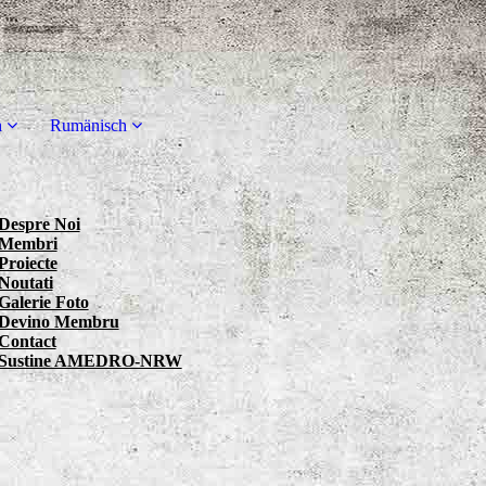
h
Rumänisch
Despre Noi
Membri
Proiecte
Noutati
Galerie Foto
Devino Membru
Contact
Sustine AMEDRO-NRW