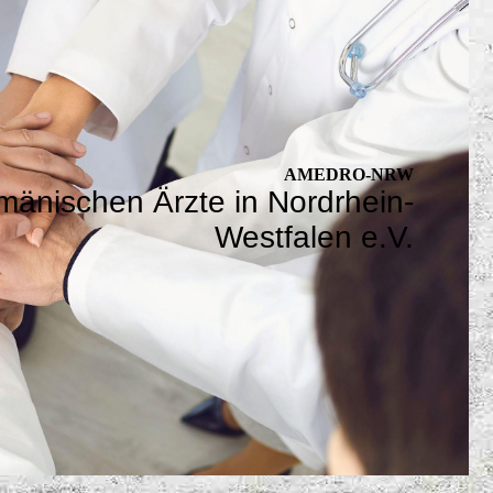
AMEDRO-NRW
mänischen Ärzte in Nordrhein-
Westfalen e.V.