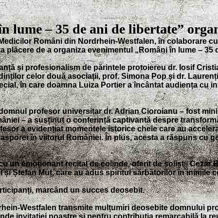
 lume – 35 de ani de libertate” organ
 Medicilor Români din Nordrhein-Westfalen, în colaborare cu
a plăcere de a organiza evenimentul „Români în lume – 35 de
nță și profesionalism de părintele protoiereu dr. Iosif Cri
inților celor două asociații, prof. Simona Pop și dr. Laurenț
al, în care doamna Luiza Portier a încântat audiența cu int
 domnul profesor universitar dr. Adrian Cioroianu – fost mini
mâniei – a susținut o conferință captivantă despre transformă
esor a evidențiat momentele istorice cheie care au accelerat 
asporei în viitorul României. În plus, acesta a răspuns cu g
 cu un emoționant recital de colinde, oferit de soliștii Cezar B
și Ștefan Muț, care au adus spiritul sărbătorilor în inimile c
rticipanți, marcând un succes deosebit.
hein-Westfalen transmite mulțumiri deosebite domnului prof
e invitației noastre și pentru contribuția remarcabilă la r