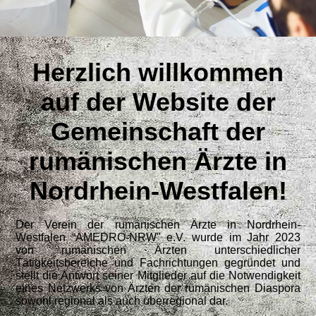
Herzlich willkommen
auf der Website der
Gemeinschaft der
rumänischen Ärzte in
Nordrhein-Westfalen!
Der Verein der rumänischen Ärzte in Nordrhein-
Westfalen “AMEDRO-NRW" e.V. wurde im Jahr 2023
von rumänischen Ärzten unterschiedlicher
Tätigkeitsbereiche und Fachrichtungen gegründet und
stellt
die Antwort seiner Mitglieder auf die Notwendigkeit
eines Netzwerks von Ärzten der rumänischen Diaspora
sowohl regional als auch überregional dar.