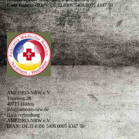
Cont Bancar
IBAN: DE33 8306 5408 0005 4347 50
AMEDRO-NRW e.V
Topsweg 28
40723 Hilden
info@amedro-nrw.de
Bankverbindung
AMEDRO-NRW e.V.
IBAN: DE33 8306 5408 0005 4347 50