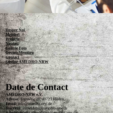
Despre Noi
Membri
Proiecte
Noutati
Galerie Foto
Devino Membru
Contact
Sustine AMEDRO-NRW
Date de Contact
AMEDRO-NRW e.V.
Adresa:
Topsweg 28, 40723 Hilden
Email:
info@amedro-nrw.de
Inscrieri:
anmeldung@amedro-nrw.de
Administrativ:
verwaltung@amedro-nrw.de