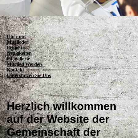
Über uns
Mitglieder
Projekte
Neuigkeiten
fotogallerie
Mitglied Werden
Kontakt
Unterstützen Sie Uns
Herzlich willkommen
auf der Website der
Gemeinschaft der