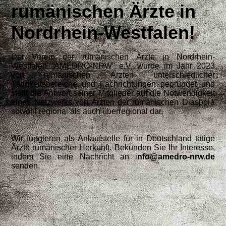
rumänischen Ärzte in
Nordrhein-Westfalen!
Der Verein der rumänischen Ärzte in Nordrhein-
Westfalen “AMEDRO-NRW" e.V. wurde im Jahr 2023
von rumänischen Ärzten unterschiedlicher
Tätigkeitsbereiche und Fachrichtungen gegründet und
stellt die Antwort seiner Mitglieder auf die Notwendigkeit
eines Netzwerks von Ärzten der rumänischen Diaspora
sowohl regional als auch überregional dar.
Wir fungieren als Anlaufstelle für in Deutschland tätige
Ärzte rumänischer Herkunft. Bekunden Sie Ihr Interesse,
indem Sie eine Nachricht an i
nfo@amedro-nrw.de
senden.