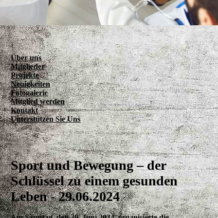
Über uns
Mitglieder
Projekte
Neuigkeiten
Fotogalerie
Mitglied werden
Kontakt
Unterstützen Sie Uns
Sport und Bewegung – der
Schlüssel zu einem gesunden
Leben - 29.06.2024
Am Samstag, den 29. Juni 2024, organisierte die