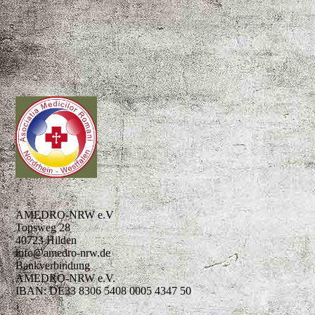
AMEDRO-NRW e.V
Topsweg 28
40723 Hilden
info@amedro-nrw.de
Bankverbindung
AMEDRO-NRW e.V.
IBAN: DE33 8306 5408 0005 4347 50