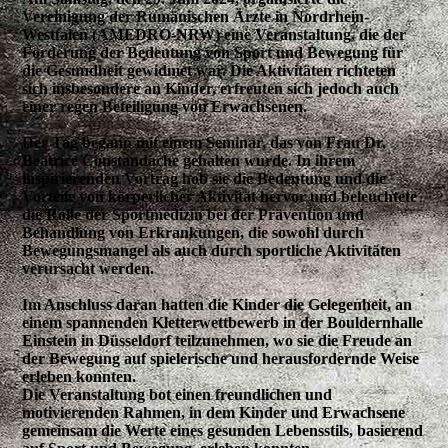
Vereinigung der Rumänischen Ärzte in Nordrhein-
Westfalen (AMEDRO-NRW) eine Veranstaltung, die der
Förderung der Bedeutung von Sport und Bewegung für
die Gesundheit gewidmet war. Die Aktivitäten richteten
sich insbesondere an Kinder, erfreuten sich jedoch auch
einer regen Beteiligung von Erwachsenen.
Der Tag begann mit einem Seminar, das von Frau Dr.
Beatrice Constandache gehalten wurde. In ihrem
inspirierenden Vortrag hob sie die Bedeutung und die
Vorteile von körperlicher Aktivität hervor und beleuchtete
die Rolle der Sportmedizin bei der Prävention und
Behandlung von Erkrankungen, die sowohl durch
Bewegungsmangel als auch durch sportliche Aktivitäten
verursacht werden.
Im Anschluss daran hatten die Kinder die Gelegenheit, an
einem spannenden Kletterwettbewerb in der Bouldernhalle
Einstein in Düsseldorf teilzunehmen, wo sie die Freude an
der Bewegung auf spielerische und herausfordernde Weise
erleben konnten.
Die Veranstaltung bot einen freundlichen und
motivierenden Rahmen, in dem Kinder und Erwachsene
gemeinsam die Werte eines gesunden Lebensstils, basierend